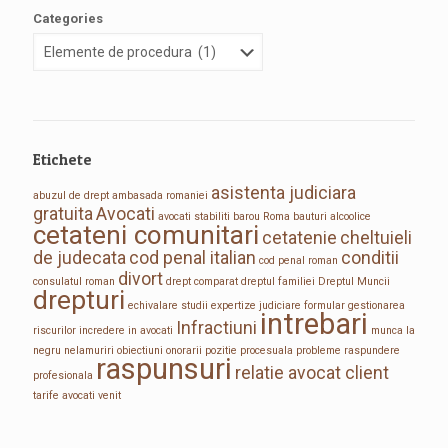
Categories
Etichete
asistenta judiciara
abuzul de drept
ambasada romaniei
gratuita
Avocati
avocati stabiliti
barou Roma
bauturi alcoolice
cetateni comunitari
cetatenie
cheltuieli
de judecata
cod penal italian
conditii
cod penal roman
divort
consulatul roman
drept comparat
dreptul familiei
Dreptul Muncii
drepturi
echivalare studii
expertize judiciare
formular
gestionarea
intrebari
Infractiuni
riscurilor
incredere in avocati
munca la
negru
nelamuriri
obiectiuni
onorarii
pozitie procesuala
probleme
raspundere
raspunsuri
relatie avocat client
profesionala
tarife avocati
venit