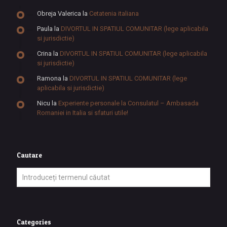
Obreja Valerica
la
Cetatenia italiana
Paula
la
DIVORTUL IN SPATIUL COMUNITAR (lege aplicabila
si jurisdictie)
Crina
la
DIVORTUL IN SPATIUL COMUNITAR (lege aplicabila
si jurisdictie)
Ramona
la
DIVORTUL IN SPATIUL COMUNITAR (lege
aplicabila si jurisdictie)
Nicu
la
Experiente personale la Consulatul – Ambasada
Romaniei in Italia si sfaturi utile!
Cautare
Categories