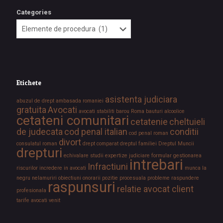
Categories
Etichete
asistenta judiciara
abuzul de drept
ambasada romaniei
gratuita
Avocati
avocati stabiliti
barou Roma
bauturi alcoolice
cetateni comunitari
cetatenie
cheltuieli
de judecata
cod penal italian
conditii
cod penal roman
divort
consulatul roman
drept comparat
dreptul familiei
Dreptul Muncii
drepturi
echivalare studii
expertize judiciare
formular
gestionarea
intrebari
Infractiuni
riscurilor
incredere in avocati
munca la
negru
nelamuriri
obiectiuni
onorarii
pozitie procesuala
probleme
raspundere
raspunsuri
relatie avocat client
profesionala
tarife avocati
venit