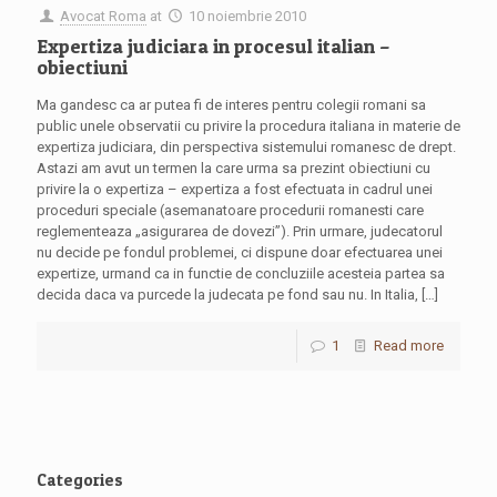
Avocat Roma
at
10 noiembrie 2010
Expertiza judiciara in procesul italian –
obiectiuni
Ma gandesc ca ar putea fi de interes pentru colegii romani sa
public unele observatii cu privire la procedura italiana in materie de
expertiza judiciara, din perspectiva sistemului romanesc de drept.
Astazi am avut un termen la care urma sa prezint obiectiuni cu
privire la o expertiza – expertiza a fost efectuata in cadrul unei
proceduri speciale (asemanatoare procedurii romanesti care
reglementeaza „asigurarea de dovezi”). Prin urmare, judecatorul
nu decide pe fondul problemei, ci dispune doar efectuarea unei
expertize, urmand ca in functie de concluziile acesteia partea sa
decida daca va purcede la judecata pe fond sau nu. In Italia,
[…]
1
Read more
Categories