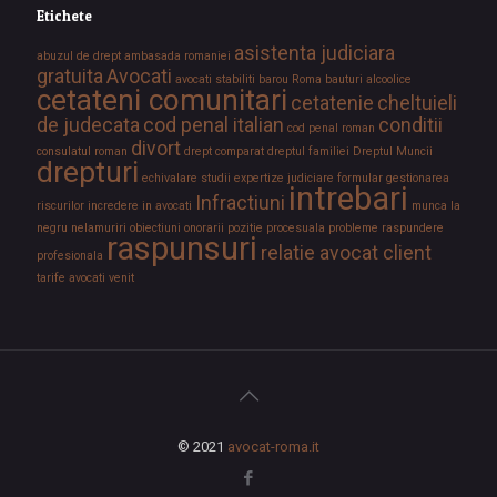
Etichete
asistenta judiciara
abuzul de drept
ambasada romaniei
gratuita
Avocati
avocati stabiliti
barou Roma
bauturi alcoolice
cetateni comunitari
cetatenie
cheltuieli
de judecata
cod penal italian
conditii
cod penal roman
divort
consulatul roman
drept comparat
dreptul familiei
Dreptul Muncii
drepturi
echivalare studii
expertize judiciare
formular
gestionarea
intrebari
Infractiuni
riscurilor
incredere in avocati
munca la
negru
nelamuriri
obiectiuni
onorarii
pozitie procesuala
probleme
raspundere
raspunsuri
relatie avocat client
profesionala
tarife avocati
venit
© 2021
avocat-roma.it