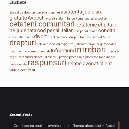
Etichete
asistenta judiciara
abuzul de drept
ambasada romaniei
gratuita
Avocati
avocati stabiliti
barou Roma
bauturi alcoolice
cetateni comunitari
cetatenie
cheltuieli
de judecata
cod penal italian
conditii
cod penal roman
divort
consulatul roman
drept comparat
dreptul familiei
Dreptul Muncii
drepturi
echivalare studii
expertize judiciare
formular
gestionarea
intrebari
Infractiuni
riscurilor
incredere in avocati
munca la
negru
nelamuriri
obiectiuni
onorarii
pozitie procesuala
probleme
raspundere
raspunsuri
relatie avocat client
profesionala
tarife avocati
venit
Recent Posts
Conducerea unui autovehicul sub influenta alcoolului – Codul