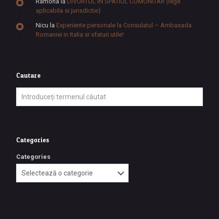
Ramona
la
DIVORTUL IN SPATIUL COMUNITAR (lege
aplicabila si jurisdictie)
Nicu
la
Experiente personale la Consulatul – Ambasada
Romaniei in Italia si sfaturi utile!
Cautare
Categories
Categories