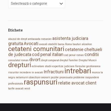
Etichete
asistenta judiciara
abuzul de drept
ambasada romaniei
gratuita
Avocati
avocati stabiliti
barou Roma
bauturi alcoolice
cetateni comunitari
cetatenie
cheltuieli
de judecata
cod penal italian
conditii
cod penal roman
divort
consulatul roman
drept comparat
dreptul familiei
Dreptul Muncii
drepturi
echivalare studii
expertize judiciare
formular
gestionarea
intrebari
Infractiuni
riscurilor
incredere in avocati
munca la
negru
nelamuriri
obiectiuni
onorarii
pozitie procesuala
probleme
raspundere
raspunsuri
relatie avocat client
profesionala
tarife avocati
venit