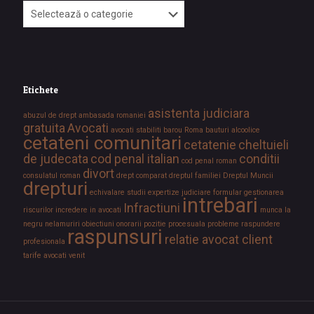
Etichete
asistenta judiciara
abuzul de drept
ambasada romaniei
gratuita
Avocati
avocati stabiliti
barou Roma
bauturi alcoolice
cetateni comunitari
cetatenie
cheltuieli
de judecata
cod penal italian
conditii
cod penal roman
divort
consulatul roman
drept comparat
dreptul familiei
Dreptul Muncii
drepturi
echivalare studii
expertize judiciare
formular
gestionarea
intrebari
Infractiuni
riscurilor
incredere in avocati
munca la
negru
nelamuriri
obiectiuni
onorarii
pozitie procesuala
probleme
raspundere
raspunsuri
relatie avocat client
profesionala
tarife avocati
venit