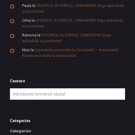
Paula
la
DIVORTUL IN SPATIUL COMUNITAR (lege aplicabila
si jurisdictie)
Crina
la
DIVORTUL IN SPATIUL COMUNITAR (lege aplicabila
si jurisdictie)
Ramona
la
DIVORTUL IN SPATIUL COMUNITAR (lege
aplicabila si jurisdictie)
Nicu
la
Experiente personale la Consulatul – Ambasada
Romaniei in Italia si sfaturi utile!
Cautare
Categories
Categories