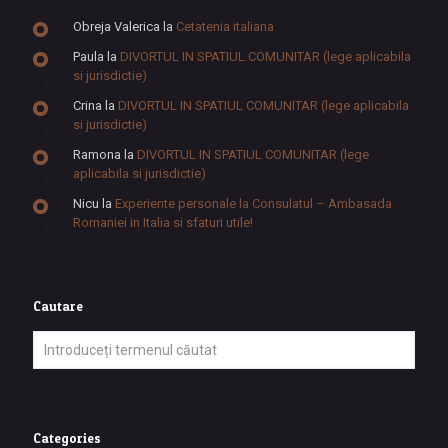
Obreja Valerica
la
Cetatenia italiana
Paula
la
DIVORTUL IN SPATIUL COMUNITAR (lege aplicabila
si jurisdictie)
Crina
la
DIVORTUL IN SPATIUL COMUNITAR (lege aplicabila
si jurisdictie)
Ramona
la
DIVORTUL IN SPATIUL COMUNITAR (lege
aplicabila si jurisdictie)
Nicu
la
Experiente personale la Consulatul – Ambasada
Romaniei in Italia si sfaturi utile!
Cautare
Categories