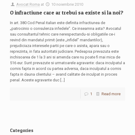
Avocat Roma
at
10 noiembrie 2010
O infractiune care ar trebui sa existe si la noi?
In art. 380 Cod Penal italian este definita infractiunea de
„patrocinio o consulenza infedele”. Ce inseamna asta? Avocatul
sau consultantul tehnic care nerespectandu-si obligatiile ce-i
revind din mandatul primit (este „infidel” mandantilor),
prejudiciaza interesele partii pe care o asista, apara sau o
reprezinta, in fata autoritatii judiciare. Pedeapsa prevazuta este
inchisoarea de 1 la 3 ani si amenda care nu poate fi mai mica de
516 eur. Sunt prevazute si urmatoarele agravante: daca inculpatul a
comis fapta in acord cu partea adversa, daca inculpatul a comis
fapta in dauna clientului – avand calitate de inculpat in proces
penal. Aceste agravante duc
[…]
1
Read more
Categories