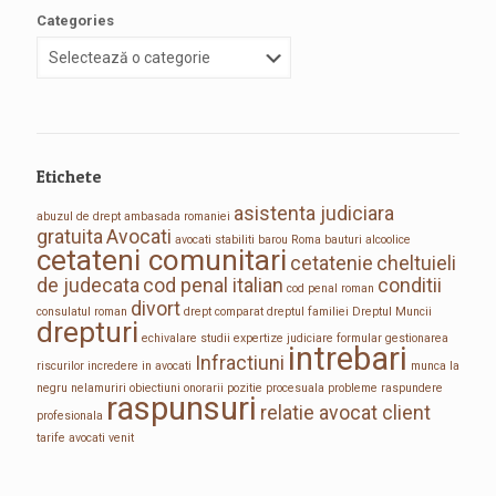
Categories
Etichete
asistenta judiciara
abuzul de drept
ambasada romaniei
gratuita
Avocati
avocati stabiliti
barou Roma
bauturi alcoolice
cetateni comunitari
cetatenie
cheltuieli
de judecata
cod penal italian
conditii
cod penal roman
divort
consulatul roman
drept comparat
dreptul familiei
Dreptul Muncii
drepturi
echivalare studii
expertize judiciare
formular
gestionarea
intrebari
Infractiuni
riscurilor
incredere in avocati
munca la
negru
nelamuriri
obiectiuni
onorarii
pozitie procesuala
probleme
raspundere
raspunsuri
relatie avocat client
profesionala
tarife avocati
venit