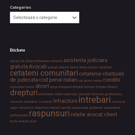
Categories
Etichete
asistenta judiciara
abuzul de drept
ambasada romaniei
gratuita
Avocati
avocati stabiliti
barou Roma
bauturi alcoolice
cetateni comunitari
cetatenie
cheltuieli
de judecata
cod penal italian
conditii
cod penal roman
divort
consulatul roman
drept comparat
dreptul familiei
Dreptul Muncii
drepturi
echivalare studii
expertize judiciare
formular
gestionarea
intrebari
Infractiuni
riscurilor
incredere in avocati
munca la
negru
nelamuriri
obiectiuni
onorarii
pozitie procesuala
probleme
raspundere
raspunsuri
relatie avocat client
profesionala
tarife avocati
venit