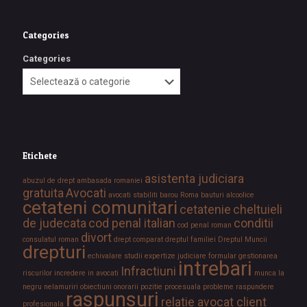
Categories
Categories
Etichete
asistenta judiciara
abuzul de drept
ambasada romaniei
gratuita
Avocati
avocati stabiliti
barou Roma
bauturi alcoolice
cetateni comunitari
cetatenie
cheltuieli
de judecata
cod penal italian
conditii
cod penal roman
divort
consulatul roman
drept comparat
dreptul familiei
Dreptul Muncii
drepturi
echivalare studii
expertize judiciare
formular
gestionarea
intrebari
Infractiuni
riscurilor
incredere in avocati
munca la
negru
nelamuriri
obiectiuni
onorarii
pozitie procesuala
probleme
raspundere
raspunsuri
relatie avocat client
profesionala