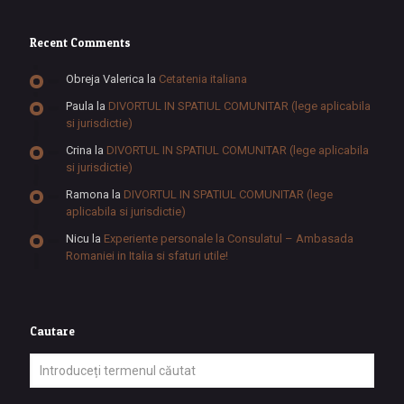
Recent Comments
Obreja Valerica
la
Cetatenia italiana
Paula
la
DIVORTUL IN SPATIUL COMUNITAR (lege aplicabila
si jurisdictie)
Crina
la
DIVORTUL IN SPATIUL COMUNITAR (lege aplicabila
si jurisdictie)
Ramona
la
DIVORTUL IN SPATIUL COMUNITAR (lege
aplicabila si jurisdictie)
Nicu
la
Experiente personale la Consulatul – Ambasada
Romaniei in Italia si sfaturi utile!
Cautare