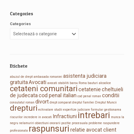
Categories
Categories
Etichete
asistenta judiciara
abuzul de drept
ambasada romaniei
gratuita
Avocati
avocati stabiliti
barou Roma
bauturi alcoolice
cetateni comunitari
cetatenie
cheltuieli
de judecata
cod penal italian
conditii
cod penal roman
divort
consulatul roman
drept comparat
dreptul familiei
Dreptul Muncii
drepturi
echivalare studii
expertize judiciare
formular
gestionarea
intrebari
Infractiuni
riscurilor
incredere in avocati
munca la
negru
nelamuriri
obiectiuni
onorarii
pozitie procesuala
probleme
raspundere
raspunsuri
relatie avocat client
profesionala