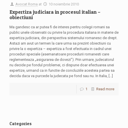
Avocat Roma
at
10 noiembrie 2010
Expertiza judiciara in procesul italian –
obiectiuni
Ma gandesc ca ar putea fi de interes pentru colegii romani sa
public unele observatii cu privire la procedura italiana in materie de
expertiza judiciara, din perspectiva sistemului romanesc de drept.
Astazi am avut un termen la care urma sa prezint obiectiuni cu
privire la o expertiza – expertiza a fost efectuata in cadrul unei
proceduri speciale (asemanatoare procedurii romanesti care
reglementeaza „asigurarea de dovezi”). Prin urmare, judecatorul
nu decide pe fondul problemei, ci dispune doar efectuarea unei
expertize, urmand ca in functie de concluziile acesteia partea sa
decida daca va purcede la judecata pe fond sau nu. In Italia,
[…]
1
Read more
Categories