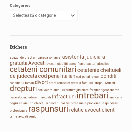
Categories
Etichete
asistenta judiciara
abuzul de drept
ambasada romaniei
gratuita
Avocati
avocati stabiliti
barou Roma
bauturi alcoolice
cetateni comunitari
cetatenie
cheltuieli
de judecata
cod penal italian
conditii
cod penal roman
divort
consulatul roman
drept comparat
dreptul familiei
Dreptul Muncii
drepturi
echivalare studii
expertize judiciare
formular
gestionarea
intrebari
Infractiuni
riscurilor
incredere in avocati
munca la
negru
nelamuriri
obiectiuni
onorarii
pozitie procesuala
probleme
raspundere
raspunsuri
relatie avocat client
profesionala
tarife avocati
venit