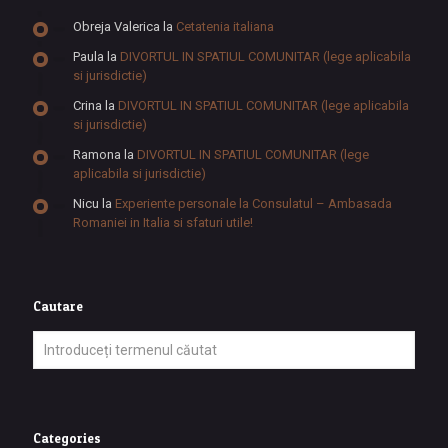
Obreja Valerica
la
Cetatenia italiana
Paula
la
DIVORTUL IN SPATIUL COMUNITAR (lege aplicabila
si jurisdictie)
Crina
la
DIVORTUL IN SPATIUL COMUNITAR (lege aplicabila
si jurisdictie)
Ramona
la
DIVORTUL IN SPATIUL COMUNITAR (lege
aplicabila si jurisdictie)
Nicu
la
Experiente personale la Consulatul – Ambasada
Romaniei in Italia si sfaturi utile!
Cautare
Categories