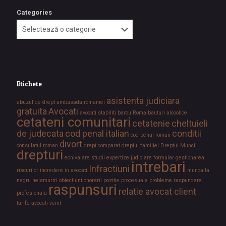
Categories
Etichete
asistenta judiciara
abuzul de drept
ambasada romaniei
gratuita
Avocati
avocati stabiliti
barou Roma
bauturi alcoolice
cetateni comunitari
cetatenie
cheltuieli
de judecata
cod penal italian
conditii
cod penal roman
divort
consulatul roman
drept comparat
dreptul familiei
Dreptul Muncii
drepturi
echivalare studii
expertize judiciare
formular
gestionarea
intrebari
Infractiuni
riscurilor
incredere in avocati
munca la
negru
nelamuriri
obiectiuni
onorarii
pozitie procesuala
probleme
raspundere
raspunsuri
relatie avocat client
profesionala
tarife avocati
venit